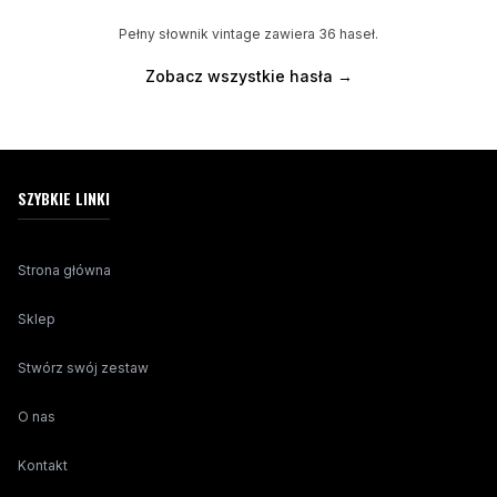
Pełny słownik vintage zawiera
36
haseł.
Zobacz wszystkie hasła →
SZYBKIE LINKI
Strona główna
Sklep
Stwórz swój zestaw
O nas
Kontakt